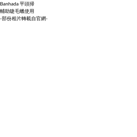
Banhada 平頭掃
輔助睫毛蠟使用
-部份相片轉載自官網-